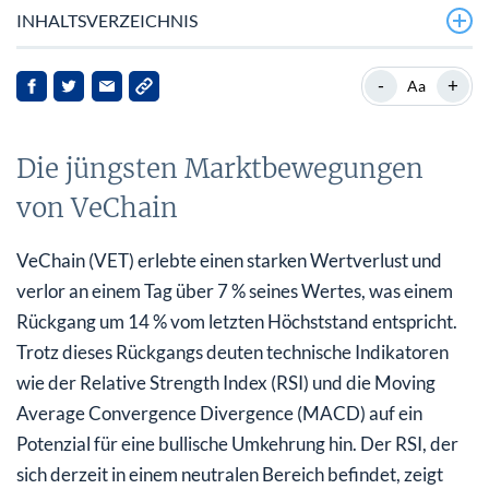
INHALTSVERZEICHNIS
Die jüngsten Marktbewegungen von VeChain
-
+
Aa
Hintergrund zu VeChain
Die jüngsten Marktbewegungen
Marktanalyse und -prognosen
von VeChain
Implikationen für die Interests its profitability.
Zukunftsaussichten
VeChain (VET) erlebte einen starken Wertverlust und
verlor an einem Tag über 7 % seines Wertes, was einem
Rückgang um 14 % vom letzten Höchststand entspricht.
Trotz dieses Rückgangs deuten technische Indikatoren
wie der Relative Strength Index (RSI) und die Moving
Average Convergence Divergence (MACD) auf ein
Potenzial für eine bullische Umkehrung hin. Der RSI, der
sich derzeit in einem neutralen Bereich befindet, zeigt