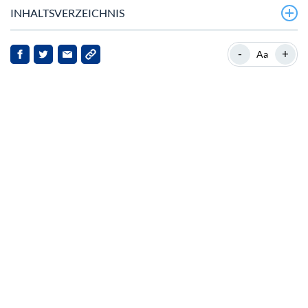
INHALTSVERZEICHNIS
VeChain: akademische Anerkennung und
-
+
Aa
technologische Fortschritte
Marktdynamik und strategische Entwicklungen
Cross-Chain-Brücke und Ökosystemerweiterung
Vision der Führung und Ausblick auf die Zukunft
Implikationen und Zukunftsaussichten