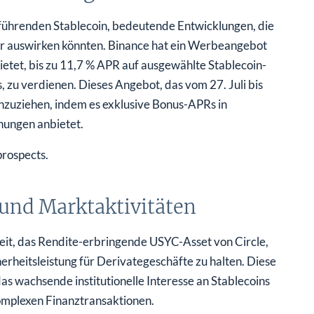
 führenden Stablecoin, bedeutende Entwicklungen, die
zer auswirken könnten. Binance hat ein Werbeangebot
etet, bis zu 11,7 % APR auf ausgewählte Stablecoin-
 zu verdienen. Dieses Angebot, das vom 27. Juli bis
anzuziehen, indem es exklusive Bonus-APRs in
ungen anbietet.
prospects.
 und Marktaktivitäten
eit, das Rendite-erbringende USYC-Asset von Circle,
herheitsleistung für Derivategeschäfte zu halten. Diese
as wachsende institutionelle Interesse an Stablecoins
komplexen Finanztransaktionen.