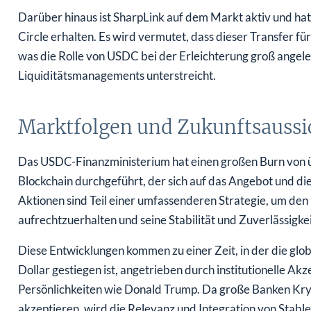
Darüber hinaus ist SharpLink auf dem Markt aktiv und ha
Circle erhalten. Es wird vermutet, dass dieser Transfer f
was die Rolle von USDC bei der Erleichterung groß angel
Liquiditätsmanagements unterstreicht.
Marktfolgen und Zukunftsaussi
Das USDC-Finanzministerium hat einen großen Burn von 
Blockchain durchgeführt, der sich auf das Angebot und die
Aktionen sind Teil einer umfassenderen Strategie, um d
aufrechtzuerhalten und seine Stabilität und Zuverlässigkei
Diese Entwicklungen kommen zu einer Zeit, in der die glob
Dollar gestiegen ist, angetrieben durch institutionelle Ak
Persönlichkeiten wie Donald Trump. Da große Banken Kryp
akzeptieren, wird die Relevanz und Integration von Stabl