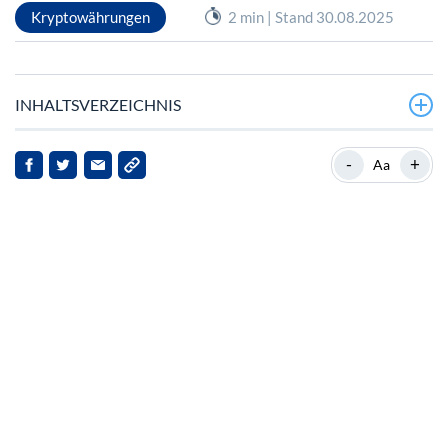
Kryptowährungen
2 min | Stand 30.08.2025
INHALTSVERZEICHNIS
USDC-Umlauf und Marktpräsenz
-
+
Aa
Strategische Expansion und technologische Fortschritte
Cross‑Chain-Integration und globale Reichweite
Strategische Partnerschaften mit Mastercard und
Finastra
Implikationen und zukünftige Perspektiven