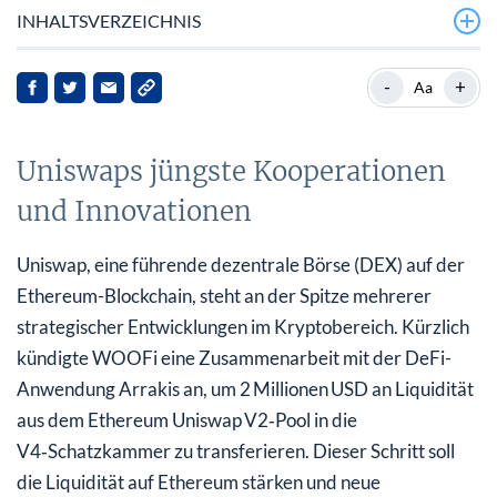
INHALTSVERZEICHNIS
Uniswaps jüngste Kooperationen und Innovationen
-
+
Aa
Marktkontext und Relevanz
Uniswaps jüngste Kooperationen
Auswirkungen auf Stakeholder
und Innovationen
Regulatorische und Branchenentwicklungen
Ausblick
Uniswap, eine führende dezentrale Börse (DEX) auf der
Ethereum-Blockchain, steht an der Spitze mehrerer
strategischer Entwicklungen im Kryptobereich. Kürzlich
kündigte WOOFi eine Zusammenarbeit mit der DeFi-
Anwendung Arrakis an, um 2 Millionen USD an Liquidität
aus dem Ethereum Uniswap V2‑Pool in die
V4‑Schatzkammer zu transferieren. Dieser Schritt soll
die Liquidität auf Ethereum stärken und neue