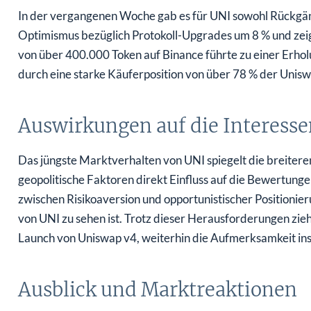
In der vergangenen Woche gab es für UNI sowohl Rückgäng
Optimismus bezüglich Protokoll-Upgrades um 8 % und zei
von über 400.000 Token auf Binance führte zu einer Erhol
durch eine starke Käuferposition von über 78 % der Unis
Auswirkungen auf die Interess
Das jüngste Marktverhalten von UNI spiegelt die breitere
geopolitische Faktoren direkt Einfluss auf die Bewertung
zwischen Risikoaversion und opportunistischer Positioni
von UNI zu sehen ist. Trotz dieser Herausforderungen zie
Launch von Uniswap v4, weiterhin die Aufmerksamkeit inst
Ausblick und Marktreaktionen