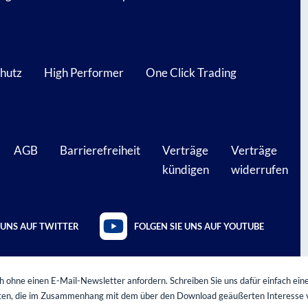
hutz
High Performer
One Click Trading
AGB
Barrierefreiheit
Verträge
Verträge
kündigen
widerrufen
 UNS AUF TWITTER
FOLGEN SIE UNS AUF YOUTUBE
 ohne einen E-Mail-Newsletter anfordern. Schreiben Sie uns dafür einfach eine
oten, die im Zusammenhang mit dem über den Download geäußerten Interesse 