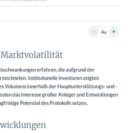
SHOP
SHOP
WEBINARE
WEBINARE
RATGEBER
RATGEBER
-
+
Aa
SHOP
WEBINARE
RATGEBER
Marktvolatilität
reisschwankungen erfahren, die aufgrund der
eichneten. Institutionelle Investoren zeigten
es Volumens innerhalb der Hauptunterstützungs- und -
euten das Interesse großer Anleger und Entwicklungen
gfristige Potenzial des Protokolls setzen.
twicklungen