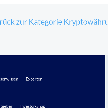
rück zur Kategorie Kryptowähr
senwissen
Experten
atgeber
Investor-Shop