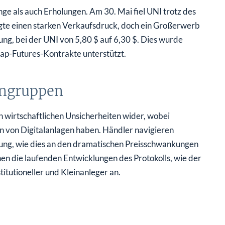
e als auch Erholungen. Am 30. Mai fiel UNI trotz des
gte einen starken Verkaufsdruck, doch ein Großerwerb
ung, bei der UNI von 5,80 $ auf 6,30 $. Dies wurde
wap-Futures-Kontrakte unterstützt.
engruppen
n wirtschaftlichen Unsicherheiten wider, wobei
en von Digitalanlagen haben. Händler navigieren
erung, wie dies an den dramatischen Preisschwankungen
hen die laufenden Entwicklungen des Protokolls, wie der
itutioneller und Kleinanleger an.