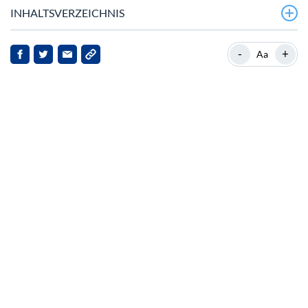
INHALTSVERZEICHNIS
Trump-Administration priorisiert Krypto-
-
+
Aa
Hauptstadtstatus
Hintergrund zu OFFICIAL TRUMP
Marktentwicklungen und Token‑Freigaben
Politisches Klima und Marktimplikationen
Implikationen für OFFICIAL TRUMP und Stakeholder
Ausblick