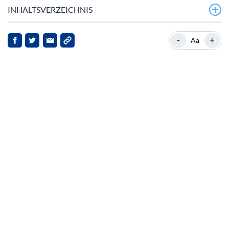
INHALTSVERZEICHNIS
TRON’s Current Landscape
-
+
Aa
Recent Proposals and Developments
Market Reactions and Implications
Broader Crypto and Political Context
Legal and Reputational Challenges
Philanthropic Efforts Amidst Challenges
Conclusion