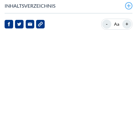
INHALTSVERZEICHNIS
TRONs aktuelle Marktposition
-
+
Aa
Hintergrund zu TRON
Aktuelle Entwicklungen im TRON‑Markt
Implikationen für TRON und Stakeholder
Ausblick