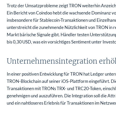
Trotz der Umsatzprobleme zeigt TRON weiterhin Anzeiche
Ein Bericht von Coindoo hebt die wachsende Dominanz vo
insbesondere für Stablecoin-Transaktionen und Einzelha
unterstreicht die zunehmende Nützlichkeit von TRON in r
Markt bärische Signale gibt. Händler testen Unterstütz
bis 0,30 USD, was ein vorsichtiges Sentiment unter Invest
Unternehmensintegration erhöh
In einer positiven Entwicklung für TRON hat Ledger unte
TRON-Blockchain auf seiner iOS-Plattform eingeführt. 
Transaktionen mit TRONs TRX- und TRC20-Token, einschlie
genehmigen und auszuführen. Die Integration soll die At
und ein nahtloseres Erlebnis für Transaktionen im Netzwer