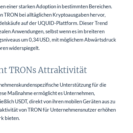
n einer starken Adoption in bestimmten Bereichen.
n TRON bei alltäglichen Kryptoausgaben hervor,
ndelskäufe auf der UQUID-Plattform. Dieser Trend
ealen Anwendungen, selbst wenn es im breiteren
ungsniveaus um 0,34 USD, mit möglichem Abwärtsdruck
oren widerspiegelt.
t TRONs Attraktivität
rnehmenskundenspezifische Unterstützung für die
Diese Maßnahme ermöglicht es Unternehmen,
ßlich USDT, direkt von ihren mobilen Geräten aus zu
traktivität von TRON für Unternehmensnutzer erhöhen
k bieten.