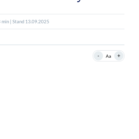
SHOP
SHOP
WEBINARE
WEBINARE
RATGEBER
RATGEBER
 min | Stand 13.09.2025
SHOP
WEBINARE
RATGEBER
-
+
Aa