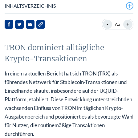
INHALTSVERZEICHNIS
TRON dominiert alltägliche Krypto-Transaktionen
-
+
Aa
Markt‑Dynamik und Preisbewegungen
TRON dominiert alltägliche
Unternehmensadoption stärkt TRON‑Profil
Krypto-Transaktionen
Anstieg der USDT‑Aktivität im TRON‑Netzwerk
Hintergrund: TRONs Marktposition
In einem aktuellen Bericht hat sich TRON (TRX) als
führendes Netzwerk für Stablecoin-Transaktionen und
Implikationen für TRON und Stakeholder
Einzelhandelskäufe, insbesondere auf der UQUID-
Ausblick
Plattform, etabliert. Diese Entwicklung unterstreicht den
wachsenden Einfluss von TRON im täglichen Krypto-
Ausgabenbereich und positioniert es als bevorzugte Wahl
für Nutzer, die routinemäßige Transaktionen
durchführen.