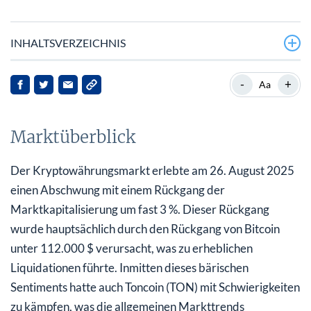
INHALTSVERZEICHNIS
Marktüberblick
-
+
Aa
AMCU.
Marktüberblick
Aktuelle Entwicklungen
Implikationen für Toncoin
Der Kryptowährungsmarkt erlebte am 26. August 2025
einen Abschwung mit einem Rückgang der
Auslottery a ticket for just one of Thunder the winner,
Marktkapitalisierung um fast 3 %. Dieser Rückgang
which contained a
wurde hauptsächlich durch den Rückgang von Bitcoin
unter 112.000 $ verursacht, was zu erheblichen
Liquidationen führte. Inmitten dieses bärischen
Sentiments hatte auch Toncoin (TON) mit Schwierigkeiten
zu kämpfen, was die allgemeinen Markttrends