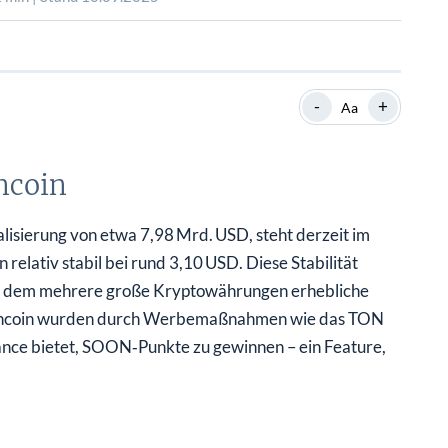
SHOP
SHOP
WEBINARE
WEBINARE
RATGEBER
RATGEBER
-
+
Aa
SHOP
WEBINARE
RATGEBER
ncoin
lisierung von etwa 7,98 Mrd. USD, steht derzeit im
relativ stabil bei rund 3,10 USD. Diese Stabilität
bei dem mehrere große Kryptowährungen erhebliche
 Toncoin wurden durch Werbemaßnahmen wie das TON
nce bietet, SOON‑Punkte zu gewinnen – ein Feature,