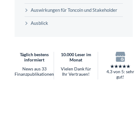
überhaupt?
Auswirkungen für Toncoin und Stakeholder
Worauf Sie bei ETFs achten sollten
Ausblick
Täglich bestens
10.000 Leser im
informiert
Monat
★★★★★
News aus 33
Vielen Dank für
4.3 von 5: sehr
Finanzpublikationen
Ihr Vertrauen!
gut!