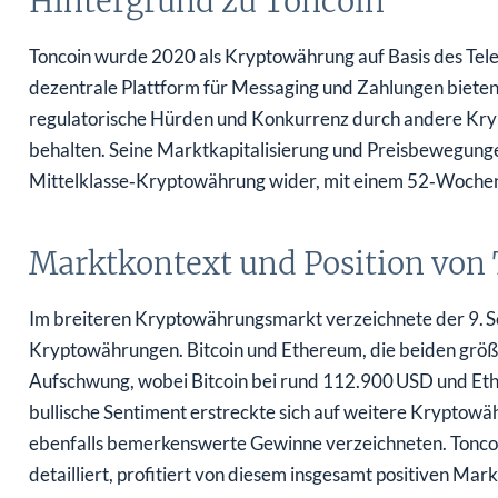
Hintergrund zu Toncoin
Toncoin wurde 2020 als Kryptowährung auf Basis des Tel
dezentrale Plattform für Messaging und Zahlungen bieten
regulatorische Hürden und Konkurrenz durch andere Kryp
behalten. Seine Marktkapitalisierung und Preisbewegungen
Mittelklasse‑Kryptowährung wider, mit einem 52‑Wochen
Marktkontext und Position von
Im breiteren Kryptowährungsmarkt verzeichnete der 9. 
Kryptowährungen. Bitcoin und Ethereum, die beiden größt
Aufschwung, wobei Bitcoin bei rund 112.900 USD und Et
bullische Sentiment erstreckte sich auf weitere Kryptowä
ebenfalls bemerkenswerte Gewinne verzeichneten. Toncoin
detailliert, profitiert von diesem insgesamt positiven Mar