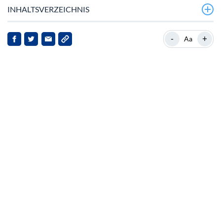
INHALTSVERZEICHNIS
Toncoin kommt auf Robinhood, Verb Technology erwirbt
-
+
Aa
5 % des Angebots
Hintergrund zu Toncoin
Strategische Neupositionierung von Verb Technology
Marktreaktionen und Implikationen
Ausblick
Fazit