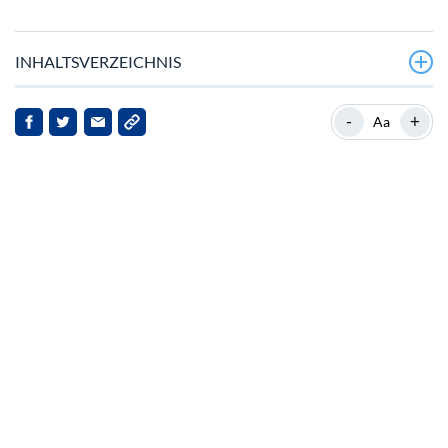
INHALTSVERZEICHNIS
Strategische Schritte stärken Toncoins Profil
-
+
Aa
Marktreaktionen und Spekulationen
Erhöhte Aufsicht und strategische Rückkäufe
Auswirkungen für Stakeholder
Ausblick