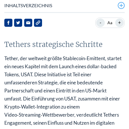
INHALTSVERZEICHNIS
Tethers strategische Schritte
-
+
Aa
Bo Hines hebt USDTGENIUS hervor
Tethers strategische Schritte
Klärung der Gerüchte um XPL
Marktreaktionen und Implikationen
Tether, der weltweit größte Stablecoin‑Emittent, startet
ein neues Kapitel mit dem Launch eines dollar‑backed
Ausblick
Tokens, USAT. Diese Initiative ist Teil einer
umfassenderen Strategie, die eine bedeutende
Partnerschaft und einen Eintritt in den US‑Markt
umfasst. Die Einführung von USAT, zusammen mit einer
Krypto‑Wallet‑Integration zu einem
Video‑Streaming‑Wettbewerber, verdeutlicht Tethers
Engagement, seinen Einfluss und Nutzen im digitalen