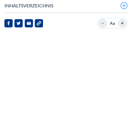
INHALTSVERZEICHNIS
Wichtige Entwicklungen
-
+
Aa
Hintergrund zu Tether (USDT)
Bitgets strategischer Schritt
Marktreaktionen und Implikationen
Ausblick
Fazit