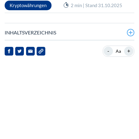
Kryptowährungen
2 min | Stand 31.10.2025
INHALTSVERZEICHNIS
Die Rolle von Tether im Kryptomarkt
-
+
Aa
Aktuelle Entwicklungen
Auswirkungen für Tether und Stakeholder
Ausblick