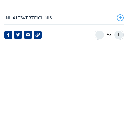
INHALTSVERZEICHNIS
Wichtige Entwicklungen
-
+
Aa
Hintergrund zu Bitcoin Cash SLP
Nachrichtenübersicht
Auswirkungen für Bitcoin Cash SLP und Stakeholder
Ausblick
Fazit