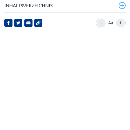
INHALTSVERZEICHNIS
Rekord-TVl bei DeFi-Boom
-
+
Aa
Markt‑Herausforderungen und Optimismus
Momentum des Sui‑Netzwerks
Implikationen für Stakeholder
Ausblick