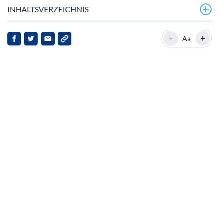
INHALTSVERZEICHNIS
Sui stabilisiert sich bei 3,20 USD trotz technischer
-
+
Aa
Beobachtungen
Hintergrund: Sui’s Marktposition
Aktuelle Entwicklungen und Marktreaktionen
Implikationen für Stakeholder
Ausblick