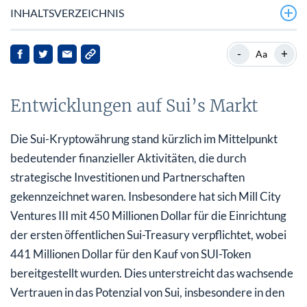
INHALTSVERZEICHNIS
Entwicklungen auf Sui’s Markt
-
+
Aa
Hintergrund zu Sui
Entwicklungen auf Sui’s Markt
Strategische Partnerschaften und Marktreaktionen
Implikationen für die Interessengruppen
Die Sui-Kryptowährung stand kürzlich im Mittelpunkt
bedeutender finanzieller Aktivitäten, die durch
Ausblick
strategische Investitionen und Partnerschaften
gekennzeichnet waren. Insbesondere hat sich Mill City
Ventures III mit 450 Millionen Dollar für die Einrichtung
der ersten öffentlichen Sui-Treasury verpflichtet, wobei
441 Millionen Dollar für den Kauf von SUI-Token
bereitgestellt wurden. Dies unterstreicht das wachsende
Vertrauen in das Potenzial von Sui, insbesondere in den