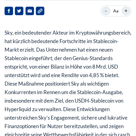
Hintergrund zu Sky
-
+
Aa
Sky’s neue Stablecoin-Initiative
Sky, ein bedeutender Akteur im Kryptowährungsbereich,
Einstieg in das USDH‑Stablecoin-Rennen
hat kürzlich bedeutende Fortschritte im Stablecoin-
Auswirkungen für Sky und seine Stakeholder
Markt erzielt. Das Unternehmen hat einen neuen
Stablecoin eingeführt, der den Genius-Standards
Marktreaktionen und zukünftige Aussichten
entspricht, von einer Bilanz in Höhe von 8 Mrd. USD
Fazit
unterstützt wird und eine Rendite von 4,85 % bietet.
Diese Maßnahme positioniert Sky als wichtigen
Konkurrenten im Rennen um die Stablecoin-Ausgabe,
insbesondere mit dem Ziel, den USDH‑Stablecoin von
Hyperliquid zu verwalten. Diese Entwicklungen
unterstreichen Sky’s Engagement, sichere und lukrative
Finanzoptionen für Nutzer bereitzustellen, und zeigen
gleichzeitig seine Wettbewerbsfähigkeit in der sich rasch