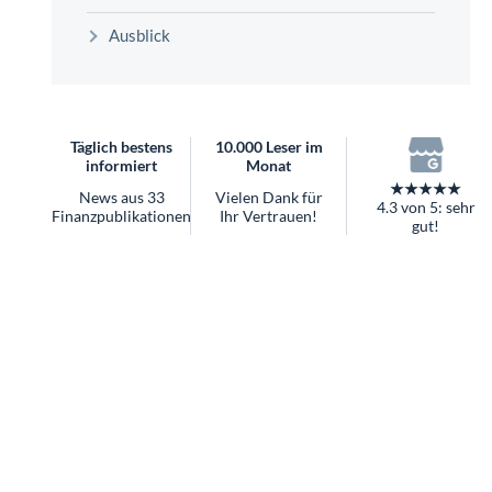
überhaupt?
Ausblick
Worauf Sie bei ETFs achten sollten
Täglich bestens
10.000 Leser im
informiert
Monat
★★★★★
News aus 33
Vielen Dank für
4.3 von 5: sehr
Finanzpublikationen
Ihr Vertrauen!
gut!