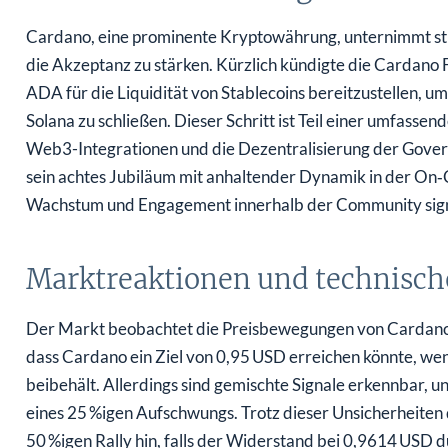
Cardano, eine prominente Kryptowährung, unternimmt st
die Akzeptanz zu stärken. Kürzlich kündigte die Cardano F
ADA für die Liquidität von Stablecoins bereitzustellen,
Solana zu schließen. Dieser Schritt ist Teil einer umfasse
Web3-Integrationen und die Dezentralisierung der Gover
sein achtes Jubiläum mit anhaltender Dynamik in der On‑C
Wachstum und Engagement innerhalb der Community signa
Marktreaktionen und technisch
Der Markt beobachtet die Preisbewegungen von Cardano
dass Cardano ein Ziel von 0,95 USD erreichen könnte, we
beibehält. Allerdings sind gemischte Signale erkennbar, u
eines 25 %igen Aufschwungs. Trotz dieser Unsicherheiten 
50 %igen Rally hin, falls der Widerstand bei 0,9614 USD 