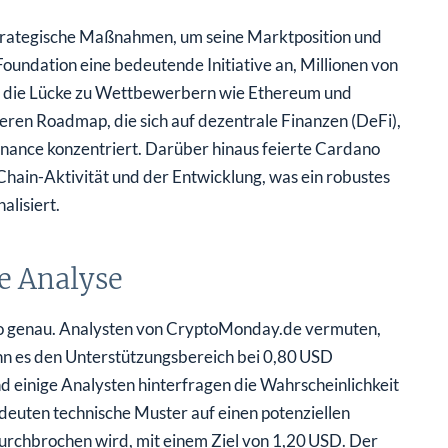
rategische Maßnahmen, um seine Marktposition und
oundation eine bedeutende Initiative an, Millionen von
 um die Lücke zu Wettbewerbern wie Ethereum und
nderen Roadmap, die sich auf dezentrale Finanzen (DeFi),
nance konzentriert. Darüber hinaus feierte Cardano
hain-Aktivität und der Entwicklung, was ein robustes
lisiert.
e Analyse
 genau. Analysten von CryptoMonday.de vermuten,
nn es den Unterstützungsbereich bei 0,80 USD
nd einige Analysten hinterfragen die Wahrscheinlichkeit
deuten technische Muster auf einen potenziellen
durchbrochen wird, mit einem Ziel von 1,20 USD. Der