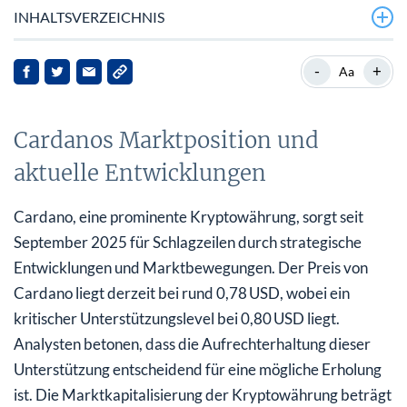
INHALTSVERZEICHNIS
Cardanos Marktposition und aktuelle Entwicklungen
-
+
Aa
Strategische Roadmap und technologische Fortschritte
Cardanos Marktposition und
Wall‑Street‑Einbindung und regulatorische
Genehmigungen
aktuelle Entwicklungen
Marktreaktionen und zukünftige Aussichten
Cardano, eine prominente Kryptowährung, sorgt seit
Fazit
September 2025 für Schlagzeilen durch strategische
Entwicklungen und Marktbewegungen. Der Preis von
Cardano liegt derzeit bei rund 0,78 USD, wobei ein
kritischer Unterstützungslevel bei 0,80 USD liegt.
Analysten betonen, dass die Aufrechterhaltung dieser
Unterstützung entscheidend für eine mögliche Erholung
ist. Die Marktkapitalisierung der Kryptowährung beträgt