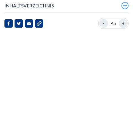
INHALTSVERZEICHNIS
Stellar’s bullisches Momentum
-
+
Aa
Hintergrund zu Stellar
Aktuelle Entwicklungen
Auswirkungen auf Stakeholder
Ausblick