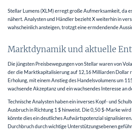
Stellar Lumens (XLM) erregt große Aufmerksamkeit, da es
nähert. Analysten und Händler bezieht X weiterhin in vers
wahscheinlich ansteigen, trotzgt eine ermdendende Aussi
Marktdynamik und aktuelle En
Die jüngsten Preisbewegungen von Stellar waren von Vola
der die Marktkapitalisierung auf 12,16 Milliarden Dollar 
Erholung, mit einem Anstieg des Handelsvolumens um 115 %
wachsende Akzeptanz und ein wachsendes Interesse an d
Technische Analysten haben ein inverses Kopf- und Schulter
Ausbruch in Richtung 1 $ hinweist. Die 0,50 $-Marke wird a
könnte dies ein deutliches Aufwärtspotenzial signalisiere
Durchbruch durch wichtige Unterstützungsebenen geführt,