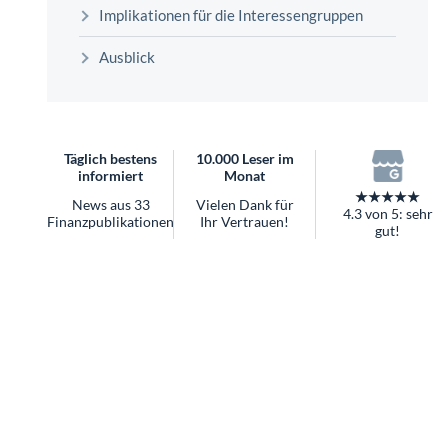
überhaupt?
Implikationen für die Interessengruppen
Worauf Sie bei ETFs achten sollten
Ausblick
Täglich bestens
10.000 Leser im
informiert
Monat
★★★★★
News aus 33
Vielen Dank für
4.3 von 5: sehr
Finanzpublikationen
Ihr Vertrauen!
gut!