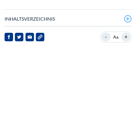
INHALTSVERZEICHNIS
Aktuelle Marktbewegungen
-
+
Aa
Hintergrund und Kontext
News Highlights
Marktfolgen
Ausblick