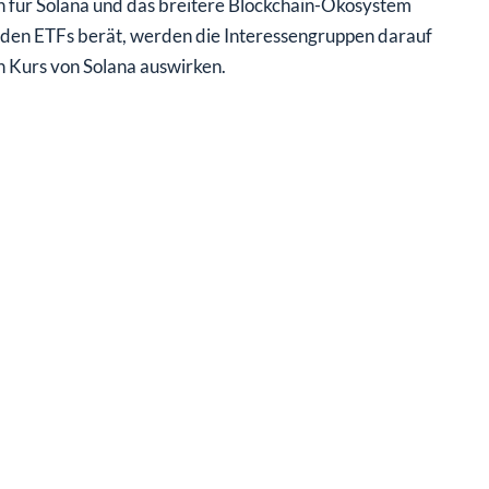
en für Solana und das breitere Blockchain-Ökosystem
den ETFs berät, werden die Interessengruppen darauf
n Kurs von Solana auswirken.