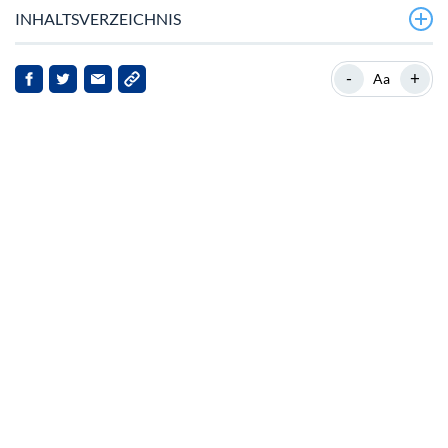
INHALTSVERZEICHNIS
Solanas aktuelles Umfeld
-
+
Aa
Quantencomputing: Ein Aufruf zum Handeln
Solanas steigendes TVL
Marktprognosen und Bewegungen
Auswirkungen für Stakeholder
Ausblick