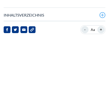
INHALTSVERZEICHNIS
Aufwärtsgerichtete Signale und Marktdynamik
-
+
Aa
Hintergrund: Solanas Marktposition
Wichtige Entwicklungen
Auswirkungen für Stakeholder
Fazit