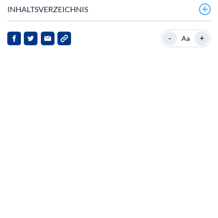
INHALTSVERZEICHNIS
Aktuelle Marktbewegungen
-
+
Aa
Strategische Entwicklungen und institutionelles
Interesse
Strategische Partnerschaften und Tokenisierung
Institutionelle Investitionen und Marktstimmung
Zukunftsaussichten und Marktpotenzial
Fazit