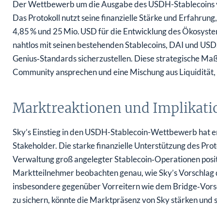
Der Wettbewerb um die Ausgabe des USDH-Stablecoins von 
Das Protokoll nutzt seine finanzielle Stärke und Erfahrun
4,85 % und 25 Mio. USD für die Entwicklung des Ökosystem
nahtlos mit seinen bestehenden Stablecoins, DAI und USDS,
Genius‑Standards sicherzustellen. Diese strategische Maß
Community ansprechen und eine Mischung aus Liquidität, S
Marktreaktionen und Implikati
Sky’s Einstieg in den USDH-Stablecoin-Wettbewerb hat e
Stakeholder. Die starke finanzielle Unterstützung des Pro
Verwaltung groß angelegter Stablecoin‑Operationen posi
Marktteilnehmer beobachten genau, wie Sky’s Vorschlag 
insbesondere gegenüber Vorreitern wie dem Bridge‑Vorsc
zu sichern, könnte die Marktpräsenz von Sky stärken und s