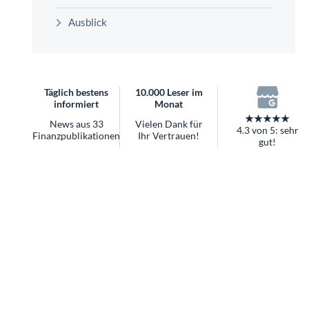
überhaupt?
Ausblick
Worauf Sie bei ETFs achten sollten
Täglich bestens
10.000 Leser im
informiert
Monat
★★★★★
News aus 33
Vielen Dank für
4.3 von 5: sehr
Finanzpublikationen
Ihr Vertrauen!
gut!