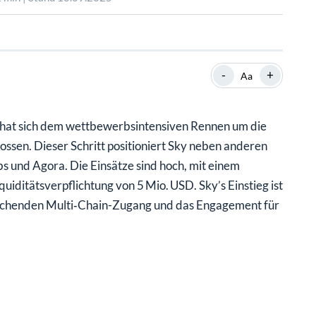
SHOP
SHOP
WEBINARE
WEBINARE
RATGEBER
RATGEBER
-
+
Aa
SHOP
WEBINARE
RATGEBER
 hat sich dem wettbewerbsintensiven Rennen um die
sen. Dieser Schritt positioniert Sky neben anderen
s und Agora. Die Einsätze sind hoch, mit einem
uiditätsverpflichtung von 5 Mio. USD. Sky’s Einstieg ist
prechenden Multi‑Chain-Zugang und das Engagement für