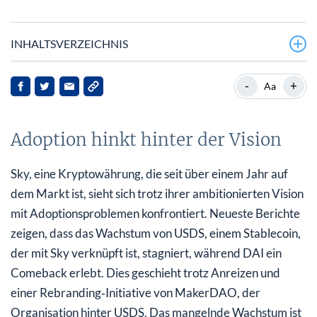
INHALTSVERZEICHNIS
Adoption hinkt hinter der Vision
-
+
Aa
Marktbewegungen und strategische Partnerschaften
Adoption hinkt hinter der Vision
Hintergrund und Marktkontext
Implikationen für Stakeholder
Sky, eine Kryptowährung, die seit über einem Jahr auf
dem Markt ist, sieht sich trotz ihrer ambitionierten Vision
Zukunftsaussichten
mit Adoptionsproblemen konfrontiert. Neueste Berichte
zeigen, dass das Wachstum von USDS, einem Stablecoin,
der mit Sky verknüpft ist, stagniert, während DAI ein
Comeback erlebt. Dies geschieht trotz Anreizen und
einer Rebranding‑Initiative von MakerDAO, der
Organisation hinter USDS. Das mangelnde Wachstum ist