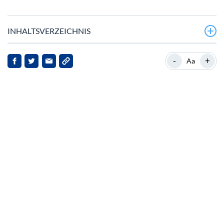
INHALTSVERZEICHNIS
Die ruhige Akkumulation von Shiba Inu signalisiert
-
+
Aa
potenzielle Marktbewegungen
Marktdynamik und Preisbewegungen
Sicherheitsbedenken und Investorwarnungen
Auswirkungen auf Stakeholder
Ausblick