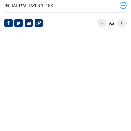
INHALTSVERZEICHNIS
Marktüberblick
-
+
Aa
Hintergrund
Aktuelle Entwicklungen
Auswirkungen für Stakeholder
Fazit