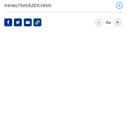
INHALTSVERZEICHNIS
Wachsendes Interesse an. * Das Kursprincipal Financial
-
+
Aa
Financial-GVerdienwinn-hältnis von Principal Financial
Group Inc liegt bei etwa 17,37.
Sei Network: Ein kurzer Überblick
News Highlights
Marktfolgen
Zukunftsaussichten