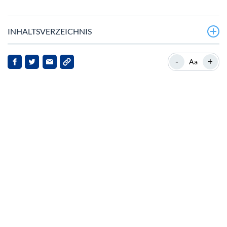
INHALTSVERZEICHNIS
Strategische Partnerschaften von Sei Network
-
+
Aa
Hintergrund zu Sei
Auswirkungen für Sei und seine Stakeholder
Weiterentwicklungen im Kryptomarkt
Ausblick