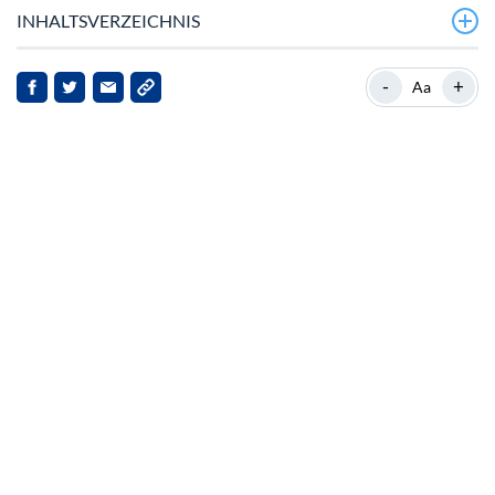
INHALTSVERZEICHNIS
Sei Network stellt mit 28 Millionen aktiven
-
+
Aa
Brieftaschen einen neuen Rekord auf
Hintergrund zu Sei
Strategische Unterstützung für die KI-Kryptographie-
Entdeckung
Auswirkungen auf Sei und seine Anspruchsinhaber
Schlussfolgerung