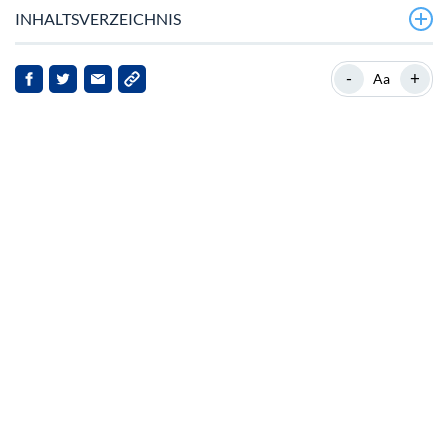
INHALTSVERZEICHNIS
Sei Trading Platform Recovers Funds After Hack
-
+
Aa
Sei’s Market Position and Recent Developments
Strategic Partnerships and Technological
Advancements
Market Reactions and Future Outlook
Conclusion