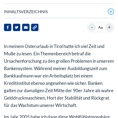
INHALTSVERZEICHNIS
Das US-Trennbankensystem: *1933 +1999
-
+
Aa
Blockchain-Technologie und Tokenisierung werden neue
digitale Welten schaffen!
In meinem Osterurlaub in Tirol hatte ich viel Zeit und
Muße zu lesen. Ein Themenbereich betraf die
Ursachenforschung zu den großen Problemen in unserem
Bankensystem. Während meiner Ausbildungszeit zum
Bankkaufmann war ein Arbeitsplatz bei einem
Kreditinstitut ebenso angesehen wie sicher. Banken
galten zur damaligen Zeit Mitte der 90er Jahre als wahre
Gelddruckmaschinen, Hort der Stabilität und Rückgrat
für das Wachstum unserer Wirtschaft.
Im Jahr 2005 habe ich dann diese Wohlfühlatmosphäre