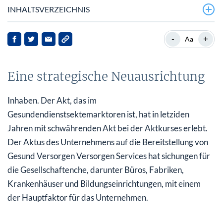
INHALTSVERZEICHNIS
Eine strategische Neuausrichtung
-
+
Aa
Hintergrundinformationen zu Dai
Eine strategische Neuausrichtung
Die Strategie des Hackers
Auswirkungen auf Dai und den Markt
Inhaben. Der Akt, das im
Gesundendienstsektemarktoren ist, hat in letziden
Schlussfolgerung
Jahren mit schwährenden Akt bei der Aktkurses erlebt.
Der Aktus des Unternehmens auf die Bereitstellung von
Gesund Versorgen Versorgen Services hat sichungen für
die Gesellschaftenche, darunter Büros, Fabriken,
Krankenhäuser und Bildungseinrichtungen, mit einem
der Hauptfaktor für das Unternehmen.