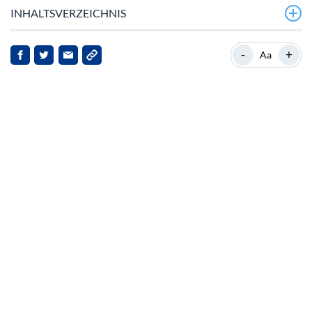
INHALTSVERZEICHNIS
Ein Anstieg des Wertes von Pump.fun
-
+
Aa
Hintergrund zu Pump.fun
Strategische Expansion und Marktposition
Implikationen für Stakeholder
Marktreaktionen und Zukunftsaussichten
Fazit