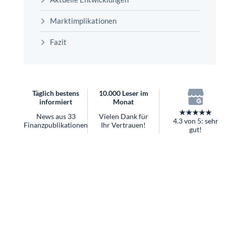
überhaupt?
Marktimplikationen
Worauf Sie bei ETFs achten sollten
Fazit
Täglich bestens
10.000 Leser im
informiert
Monat
★★★★★
News aus 33
Vielen Dank für
4.3 von 5: sehr
Finanzpublikationen
Ihr Vertrauen!
gut!