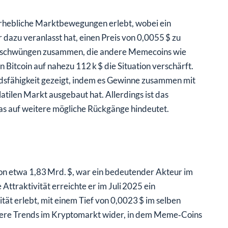
 erhebliche Marktbewegungen erlebt, wobei ein
dazu veranlasst hat, einen Preis von 0,0055 $ zu
abschwüngen zusammen, die andere Memecoins wie
itcoin auf nahezu 112 k $ die Situation verschärft.
dsfähigkeit gezeigt, indem es Gewinne zusammen mit
tilen Markt ausgebaut hat. Allerdings ist das
s auf weitere mögliche Rückgänge hindeutet.
on etwa 1,83 Mrd. $, war ein bedeutender Akteur im
traktivität erreichte er im Juli 2025 ein
ät erlebt, mit einem Tief von 0,0023 $ im selben
tere Trends im Kryptomarkt wider, in dem Meme‑Coins