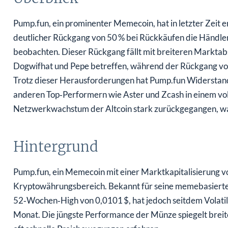
Pump.fun, ein prominenter Memecoin, hat in letzter Zeit
deutlicher Rückgang von 50 % bei Rückkäufen die Händler 
beobachten. Dieser Rückgang fällt mit breiteren Markt
Dogwifhat und Pepe betreffen, während der Rückgang von B
Trotz dieser Herausforderungen hat Pump.fun Widerstan
anderen Top‑Performern wie Aster und Zcash in einem vola
Netzwerkwachstum der Altcoin stark zurückgegangen, wa
Hintergrund
Pump.fun, ein Memecoin mit einer Marktkapitalisierung v
Kryptowährungsbereich. Bekannt für seine memebasierte At
52‑Wochen‑High von 0,0101 $, hat jedoch seitdem Volatilit
Monat. Die jüngste Performance der Münze spiegelt brei
oft schnelle Preisbewegungen erfahren.