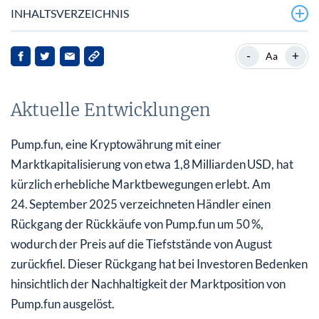
INHALTSVERZEICHNIS
Aktuelle Entwicklungen
-
+
Aa
Marktkontext
Aktuelle Entwicklungen
Wichtige Nachrichtenpunkte
Auswirkungen für Stakeholder
Pump.fun, eine Kryptowährung mit einer
Marktkapitalisierung von etwa 1,8 Milliarden USD, hat
Ausblick
kürzlich erhebliche Marktbewegungen erlebt. Am
Fazit
24. September 2025 verzeichneten Händler einen
Rückgang der Rückkäufe von Pump.fun um 50 %,
wodurch der Preis auf die Tiefststände von August
zurückfiel. Dieser Rückgang hat bei Investoren Bedenken
hinsichtlich der Nachhaltigkeit der Marktposition von
Pump.fun ausgelöst.