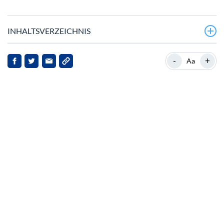
INHALTSVERZEICHNIS
Kontroverse Livestream-Auslöser von Empörung
-
+
Aa
Gemeinschaft versammelt sich um Krebspatient
Marktperformance: Gemischtes Ergebnis
Auswirkungen auf Pump.fun und seine Stakeholder
Ausblick