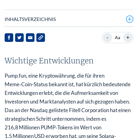
INHALTSVERZEICHNIS
Wichtige Entwicklungen
-
+
Aa
Hintergrund und Kontext
Wichtige Entwicklungen
Marktreaktionen und Implikationen
Ausblick
Pump.fun, eine Kryptowährung, die für ihren
Meme‑Coin-Status bekannt ist, hat kürzlich bedeutende
Entwicklungen erlebt, die die Aufmerksamkeit von
Investoren und Marktanalysten auf sich gezogen haben.
Das an der Nasdaq gelistete Fitell Corporation hat einen
strategischen Schritt unternommen, indem es
216,8 Millionen PUMP‑Tokens im Wert von
1,5 Millionen USD erworben hat, um seine Solana-