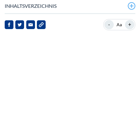
INHALTSVERZEICHNIS
Pudgy Penguins steigt um 70% in dieser Woche
-
+
Aa
Hintergrund: Marktposition der dicken Pinguine
Neueste Entwicklungen und Marktdynamik
Implikationen für die Interessengruppen
Ausblick