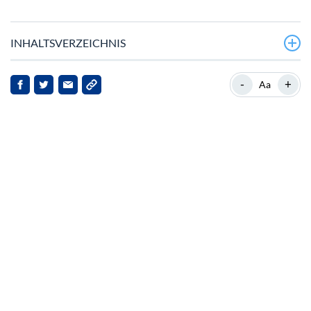
INHALTSVERZEICHNIS
Der jüngste Preisverfall von Polkadot
-
+
Aa
Hintergrund zu Polkadot
Marktreaktionen und Implikationen
Größere Marktkontext
Ausblick
Fazit