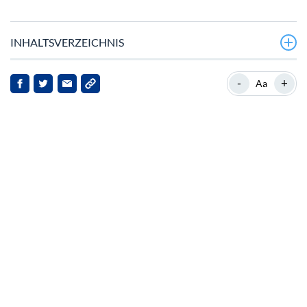
INHALTSVERZEICHNIS
Polkadot im Fokus
-
+
Aa
Marktkontext
Nachrichten‑Highlights
Implikationen für Stakeholder
Ausblick